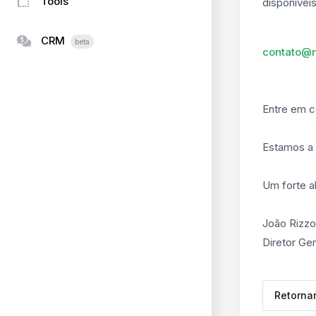
Tools
disponívei
CRM
beta
contato@n
Entre em c
Estamos a 
Um forte a
João Rizz
Diretor Ger
Retorna