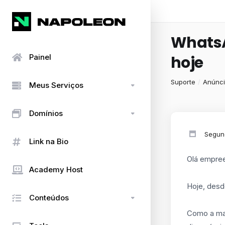
WhatsA
Painel
hoje
Suporte
Anúnc
Meus Serviços
Domínios
Segund
Link na Bio
Olá empre
Academy Host
Hoje, desd
Conteúdos
Como a mai