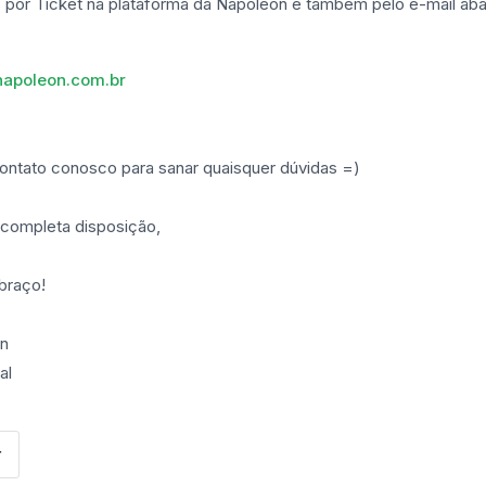
s por Ticket na plataforma da Napoleon e também pelo e-mail aba
apoleon.com.br
ontato conosco para sanar quaisquer dúvidas =)
completa disposição,
braço!
on
al
r