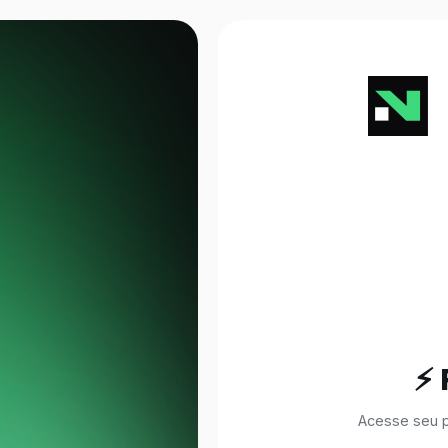
⚡
Acesse seu p