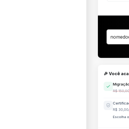
🎉 Você aca
Migração
R$ 150,00
Certific
R$ 30,00
Escolha o