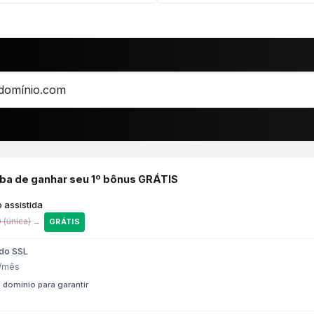
ba de ganhar seu 1º bônus GRÁTIS
 assistida
 (única)
→
GRÁTIS
ado SSL
/mês
 domínio para garantir