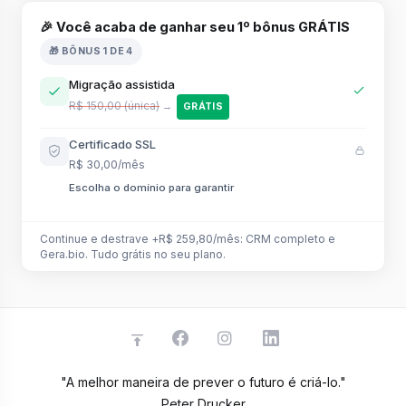
🎉 Você acaba de ganhar seu 1º bônus GRÁTIS
🎁 BÔNUS 1 DE 4
Migração assistida
R$ 150,00 (única)
→
GRÁTIS
Certificado SSL
R$ 30,00/mês
Escolha o domínio para garantir
Continue e destrave +R$ 259,80/mês: CRM completo e
Gera.bio. Tudo grátis no seu plano.
"A melhor maneira de prever o futuro é criá-lo."
Peter Drucker