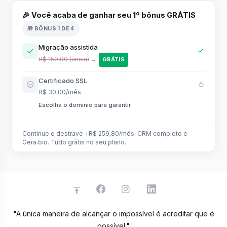
🎉 Você acaba de ganhar seu 1º bônus GRÁTIS
🎁 BÔNUS 1 DE 4
Migração assistida
R$ 150,00 (única)
→
GRÁTIS
Certificado SSL
R$ 30,00/mês
Escolha o domínio para garantir
Continue e destrave +R$ 259,80/mês: CRM completo e
Gera.bio. Tudo grátis no seu plano.
"A única maneira de alcançar o impossível é acreditar que é
possível."