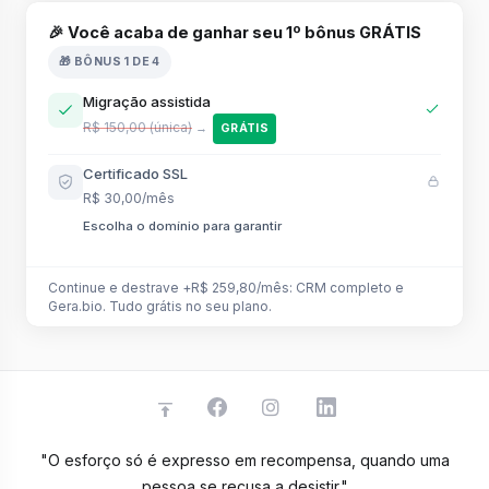
🎉 Você acaba de ganhar seu 1º bônus GRÁTIS
🎁 BÔNUS 1 DE 4
Migração assistida
R$ 150,00 (única)
→
GRÁTIS
Certificado SSL
R$ 30,00/mês
Escolha o domínio para garantir
Continue e destrave +R$ 259,80/mês: CRM completo e
Gera.bio. Tudo grátis no seu plano.
"O esforço só é expresso em recompensa, quando uma
pessoa se recusa a desistir."