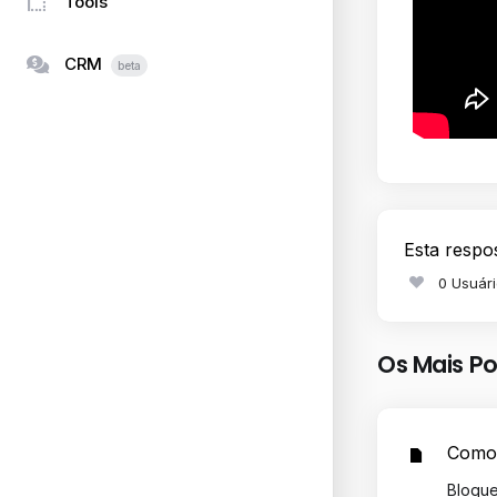
Tools
CRM
beta
Esta respo
0 Usuári
Os Mais P
Como 
Bloque