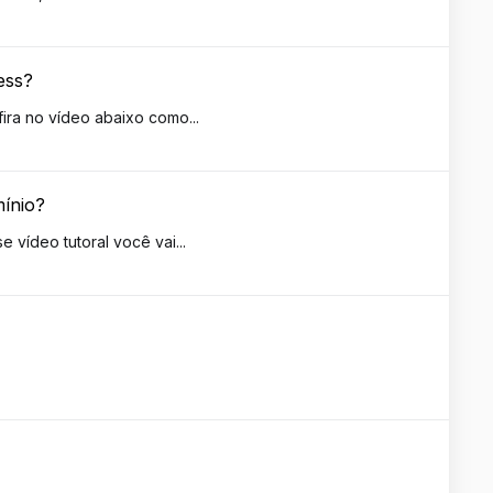
ess?
ra no vídeo abaixo como...
mínio?
vídeo tutoral você vai...