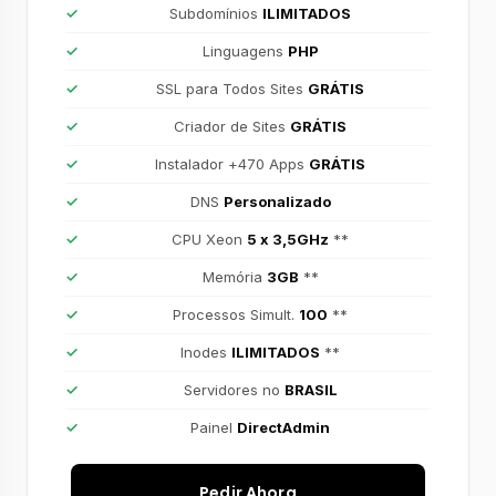
Subdomínios
ILIMITADOS
Linguagens
PHP
SSL para Todos Sites
GRÁTIS
Criador de Sites
GRÁTIS
Instalador +470 Apps
GRÁTIS
DNS
Personalizado
CPU Xeon
5 x 3,5GHz
**
Memória
3GB
**
Processos Simult.
100
**
Inodes
ILIMITADOS
**
Servidores no
BRASIL
Painel
DirectAdmin
Pedir Ahora