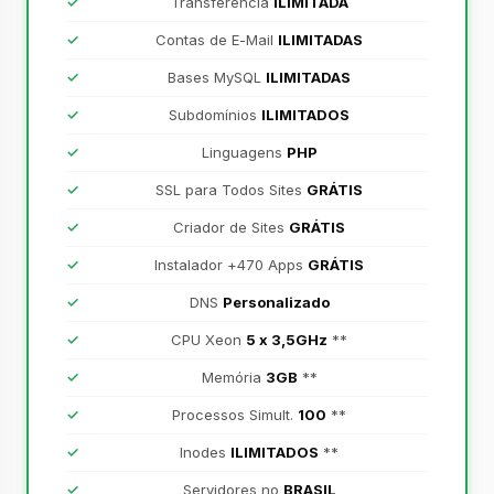
Transferência
ILIMITADA
Contas de E-Mail
ILIMITADAS
Bases MySQL
ILIMITADAS
Subdomínios
ILIMITADOS
Linguagens
PHP
SSL para Todos Sites
GRÁTIS
Criador de Sites
GRÁTIS
Instalador +470 Apps
GRÁTIS
DNS
Personalizado
CPU Xeon
5 x 3,5GHz
**
Memória
3GB
**
Processos Simult.
100
**
Inodes
ILIMITADOS
**
Servidores no
BRASIL