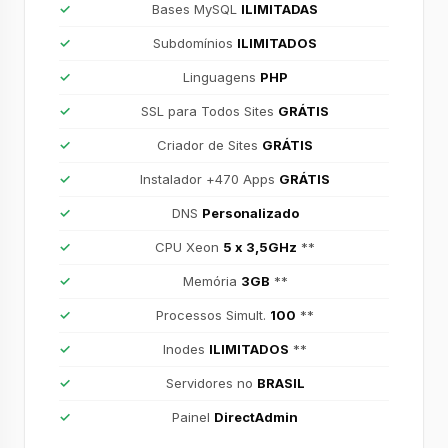
Bases MySQL
ILIMITADAS
Subdomínios
ILIMITADOS
Linguagens
PHP
SSL para Todos Sites
GRÁTIS
Criador de Sites
GRÁTIS
Instalador +470 Apps
GRÁTIS
DNS
Personalizado
CPU Xeon
5 x 3,5GHz
**
Memória
3GB
**
Processos Simult.
100
**
Inodes
ILIMITADOS
**
Servidores no
BRASIL
Painel
DirectAdmin