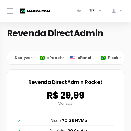
BRL
Revenda DirectAdmin
Scalyze
cPanel
cPanelㅤ
Plesk
Revenda DirectAdmin Rocket
R$ 29,99
Mensual
Disco
70 GB NVMe
Domínios
20 Contas